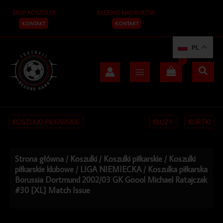
Przejdź
SKUP KOSZULEK
KLEJENIE NADRUKÓW
do
treści
KONTAKT
KONTAKT
PL
KOSZULKI PIŁKARSKIE
BLUZY
KURTKI
Strona główna
/
Koszulki
/
Koszulki piłkarskie
/
Koszulki
piłkarskie klubowe
/
LIGA NIEMIECKA
/ Koszulka piłkarska
Borussia Dortmund 2002/03 GK Goool Michael Ratajczak
#30 [XL] Match Issue