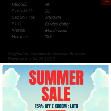
Długość
76
Szerokość
56
Sezon / rok
2002/03
Stan
Bardzo dobry
Wersja
Match Issue
Nameset
Tak
Oryginalna, bramkarska koszulka Borussia
Dortmund, z lat 2002/03.
Produkt marki Goool, a na plecach Michael
Ratajczak.
Niemiecki bramkarz, z Polskimi korzeniami, który
nie rozegrał żadnego spotkania w seniorskiej
drużynie BVB.
Był w kadrze, dlatego koszulka została dla niego
przygotowana.