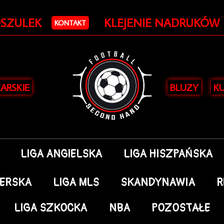
OSZULEK
KLEJENIE NADRUKÓW
KONTAKT
KARSKIE
BLUZY
KU
LIGA ANGIELSKA
LIGA HISZPAŃSKA
DERSKA
LIGA MLS
SKANDYNAWIA
R
LIGA SZKOCKA
NBA
POZOSTAŁE