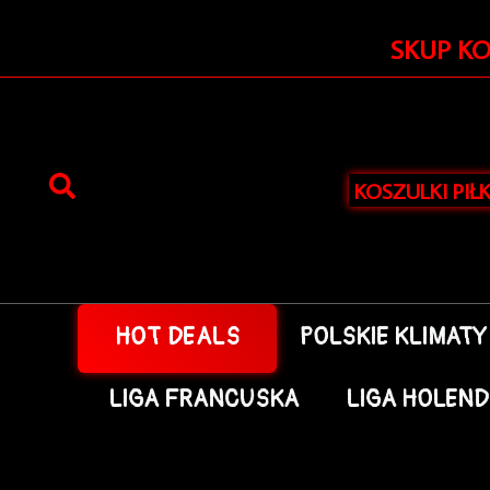
Przejdź
do
SKUP K
treści
KOSZULKI PIŁ
HOT DEALS
POLSKIE KLIMATY
LIGA FRANCUSKA
LIGA HOLEN