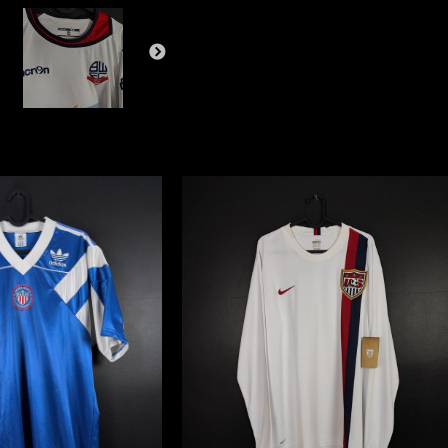
#16
[M]