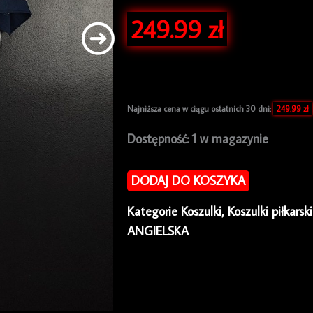
249.99
zł
Najniższa cena w ciągu ostatnich 30 dni:
249.99
zł
ilość
Dostępność:
1 w magazynie
Koszulka
piłkarska
DODAJ DO KOSZYKA
Bolton
Kategorie
Koszulki
,
Koszulki piłkarsk
2015/16
ANGIELSKA
Macron
Home
Mark
Davies