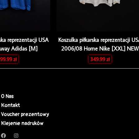
ska reprezentacji USA
Koszulka piłkarska reprezentacji U
Away Adidas [M]
2006/08 Home Nike [XXL] NEW
99.99
zł
349.99
zł
O Nas
Kontakt
Voucher prezentowy
Klejenie nadruków