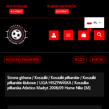
Przejdź
SKUP KOSZULEK
KLEJENIE NADRUKÓW
do
treści
KONTAKT
KONTAKT
PL
KOSZULKI PIŁKARSKIE
BLUZY
KURTKI
Strona główna
/
Koszulki
/
Koszulki piłkarskie
/
Koszulki
piłkarskie klubowe
/
LIGA HISZPAŃSKA
/ Koszulka
piłkarska Atletico Madryt 2008/09 Home Nike [M]