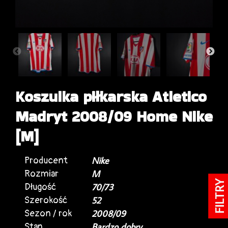
Koszulka piłkarska Atletico
Madryt 2008/09 Home Nike
[M]
Producent
Nike
Rozmiar
M
FILTRY
Długość
70/73
Szerokość
52
Sezon / rok
2008/09
Stan
Bardzo dobry