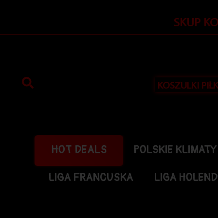
Przejdź
do
SKUP K
treści
KOSZULKI PIŁ
HOT DEALS
POLSKIE KLIMATY
LIGA FRANCUSKA
LIGA HOLEN