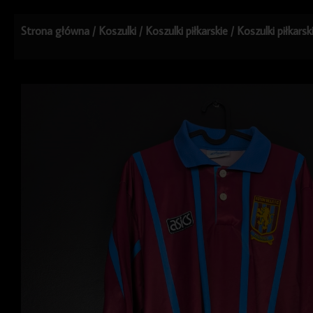
Strona główna
/
Koszulki
/
Koszulki piłkarskie
/
Koszulki piłkars