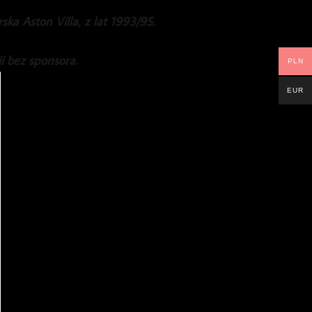
ka Aston Villa, z lat 1993/95.
ji bez sponsora.
PLN
EUR