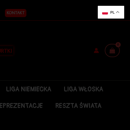
KONTAKT
PL
RTKI
LIGA NIEMIECKA
LIGA WŁOSKA
EPREZENTACJE
RESZTA ŚWIATA