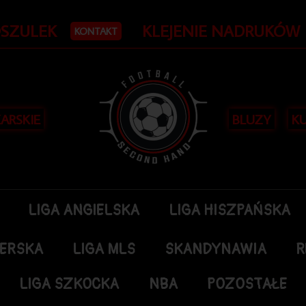
OSZULEK
KLEJENIE NADRUKÓW
KONTAKT
KARSKIE
BLUZY
KU
LIGA ANGIELSKA
LIGA HISZPAŃSKA
DERSKA
LIGA MLS
SKANDYNAWIA
R
LIGA SZKOCKA
NBA
POZOSTAŁE