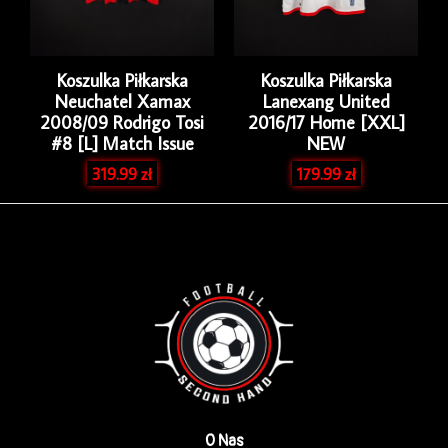
Koszulka Piłkarska
Koszulka Piłkarska
Neuchatel Xamax
Lanexang United
2008/09 Rodrigo Tosi
2016/17 Home [XXL]
#8 [L] Match Issue
NEW
319.99
zł
179.99
zł
O Nas