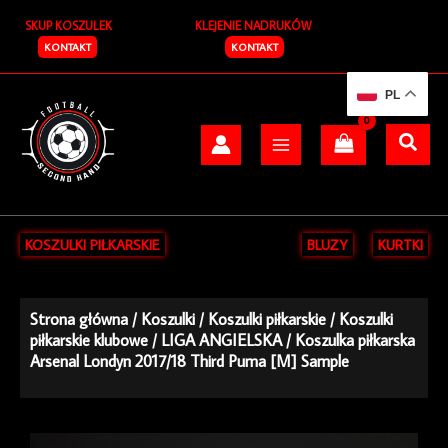
Przejdź
SKUP KOSZULEK
KLEJENIE NADRUKÓW
do
treści
KONTAKT
KONTAKT
PL
KOSZULKI PIŁKARSKIE
BLUZY
KURTKI
Strona główna
/
Koszulki
/
Koszulki piłkarskie
/
Koszulki
piłkarskie klubowe
/
LIGA ANGIELSKA
/ Koszulka piłkarska
Arsenal Londyn 2017/18 Third Puma [M] Sample