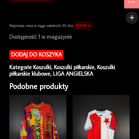
PLN
Najniższa cena w ciągu ostatnich 30 dni:
299.99
zł
ilość
Dostępność:
1 w magazynie
Koszulka
piłkarska
DODAJ DO KOSZYKA
Arsenal
Londyn
Kategorie
Koszulki
,
Koszulki piłkarskie
,
Koszulki
2017/18
piłkarskie klubowe
,
LIGA ANGIELSKA
Third
Puma
Podobne produkty
[M]
Sample