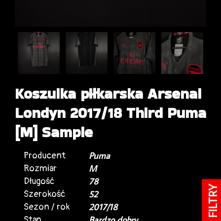
Koszulka piłkarska Arsenal
Londyn 2017/18 Third Puma
[M] Sample
Producent
Puma
Rozmiar
M
Długość
78
FILTRY
Szerokość
52
Sezon / rok
2017/18
Stan
Bardzo dobry