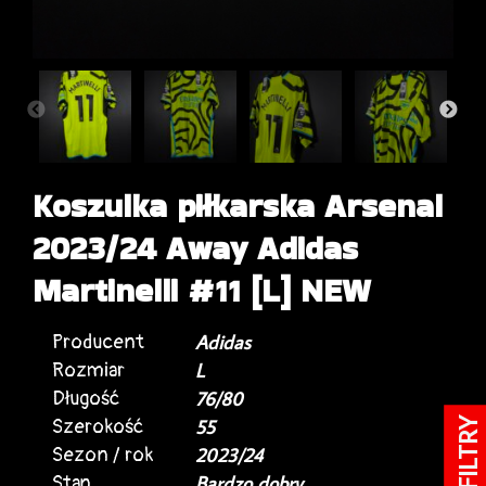
Koszulka piłkarska Arsenal
2023/24 Away Adidas
Martinelli #11 [L] NEW
Producent
Adidas
Rozmiar
L
Długość
76/80
Szerokość
55
FILTRY
Sezon / rok
2023/24
Stan
Bardzo dobry