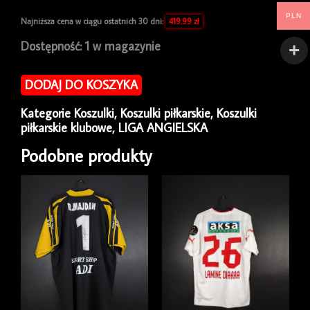
PLN
Najniższa cena w ciągu ostatnich 30 dni:
419.99
zł
ilość
Dostępność:
1 w magazynie
Koszulka
piłkarska
DODAJ DO KOSZYKA
Arsenal
2023/24
Kategorie
Koszulki
,
Koszulki piłkarskie
,
Koszulki
Away
piłkarskie klubowe
,
LIGA ANGIELSKA
Adidas
Martinelli
Podobne produkty
#11
[L]
NEW