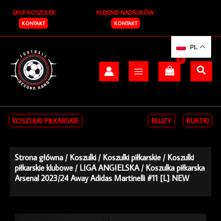
Przejdź
SKUP KOSZULEK
KLEJENIE NADRUKÓW
do
treści
KONTAKT
KONTAKT
PL
KOSZULKI PIŁKARSKIE
BLUZY
KURTKI
Strona główna
/
Koszulki
/
Koszulki piłkarskie
/
Koszulki
piłkarskie klubowe
/
LIGA ANGIELSKA
/ Koszulka piłkarska
Arsenal 2023/24 Away Adidas Martinelli #11 [L] NEW