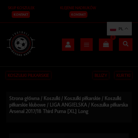
Przejdź
SKUP KOSZULEK
KLEJENIE NADRUKÓW
do
treści
KONTAKT
KONTAKT
PL
KOSZULKI PIŁKARSKIE
BLUZY
KURTKI
Strona główna
/
Koszulki
/
Koszulki piłkarskie
/
Koszulki
piłkarskie klubowe
/
LIGA ANGIELSKA
/ Koszulka piłkarska
Arsenal 2017/18 Third Puma [XL] Long