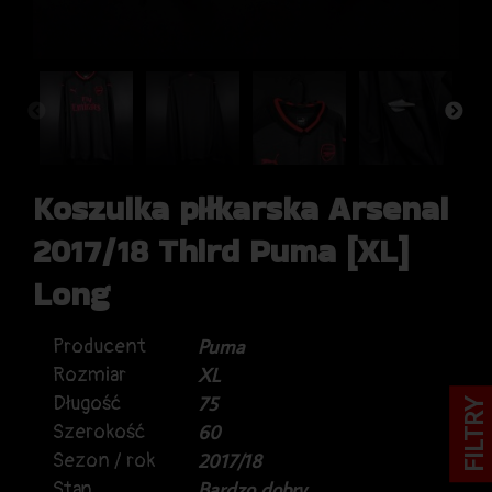
Koszulka piłkarska Arsenal
2017/18 Third Puma [XL]
Long
Producent
Puma
Rozmiar
XL
Długość
75
FILTRY
Szerokość
60
Sezon / rok
2017/18
Stan
Bardzo dobry