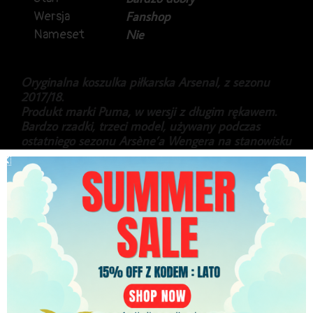
Wersja
Fanshop
Nameset
Nie
Oryginalna koszulka piłkarska Arsenal, z sezonu
2017/18.
Produkt marki Puma, w wersji z długim rękawem.
Bardzo rzadki, trzeci model, używany podczas
ostatniego sezonu Arsène’a Wengera na stanowisku
menedżera „Kanonierów” – głównie w meczach
wyjazdowych Ligi Europy oraz pucharów krajowych.
Stan generalnie bardzo dobry, delikatnie
uszkodzona literka E na sponsorze z przodu.
429.99
zł
PLN