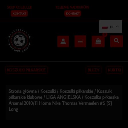
Przejdź
SKUP KOSZULEK
KLEJENIE NADRUKÓW
do
treści
KONTAKT
KONTAKT
PL
KOSZULKI PIŁKARSKIE
BLUZY
KURTKI
Strona główna
/
Koszulki
/
Koszulki piłkarskie
/
Koszulki
piłkarskie klubowe
/
LIGA ANGIELSKA
/ Koszulka piłkarska
Arsenal 2010/11 Home Nike Thomas Vermaelen #5 [S]
Long