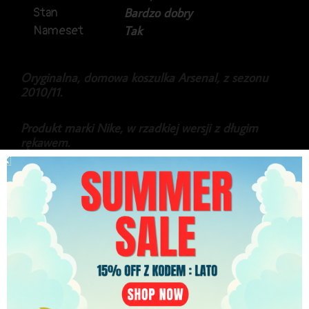
Stan
Bardzo dobry
Nameset
Tak
Oryginalna, domowa koszulka Arsenal, z sezonu
2010/11.
Produkt marki Nike, w rzadkiej wersji z długim
rękawem.
Na plecach Thomas Vermaelen.
Stan koszulki idealny, jedyna wada to delikatny
uszczerbek na literce T, w sponsorze z przodu.
299.99
zł
PLN