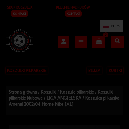
Przejdź
SKUP KOSZULEK
KLEJENIE NADRUKÓW
do
treści
KONTAKT
KONTAKT
PL
KOSZULKI PIŁKARSKIE
BLUZY
KURTKI
Strona główna
/
Koszulki
/
Koszulki piłkarskie
/
Koszulki
piłkarskie klubowe
/
LIGA ANGIELSKA
/ Koszulka piłkarska
Arsenal 2002/04 Home Nike [XL]