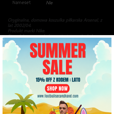
Nameset
Nie
Oryginalna, domowa koszulka piłkarska Arsenal, z
lat 2002/04.
Produkt marki Nike.
Stan dobry, ze względu na startą rozmiarówkę, oraz
dwie małe plamki na przodzie.
349.99
zł
Najniższa cena w ciągu ostatnich 30 dni:
349.99
zł
PLN
Brak w magazynie