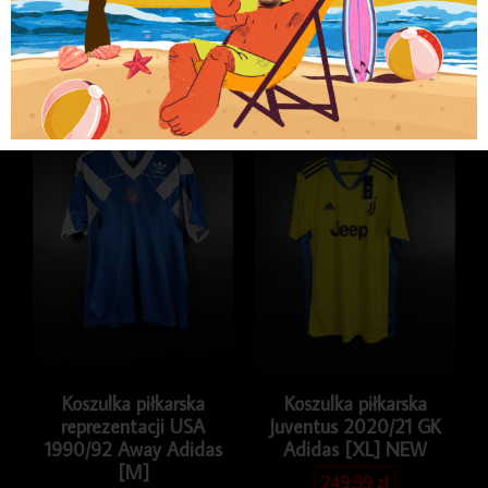
Kategorie
Koszulki
,
Koszulki piłkarskie
,
Koszulki
piłkarskie klubowe
,
LIGA ANGIELSKA
Podobne produkty
Koszulka piłkarska
Koszulka piłkarska
reprezentacji USA
Juventus 2020/21 GK
1990/92 Away Adidas
Adidas [XL] NEW
[M]
249.99
zł