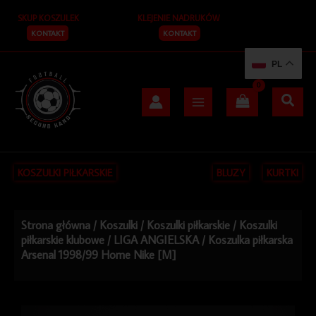
Przejdź
SKUP KOSZULEK
KLEJENIE NADRUKÓW
do
treści
KONTAKT
KONTAKT
PL
KOSZULKI PIŁKARSKIE
BLUZY
KURTKI
Strona główna
/
Koszulki
/
Koszulki piłkarskie
/
Koszulki
piłkarskie klubowe
/
LIGA ANGIELSKA
/ Koszulka piłkarska
Arsenal 1998/99 Home Nike [M]