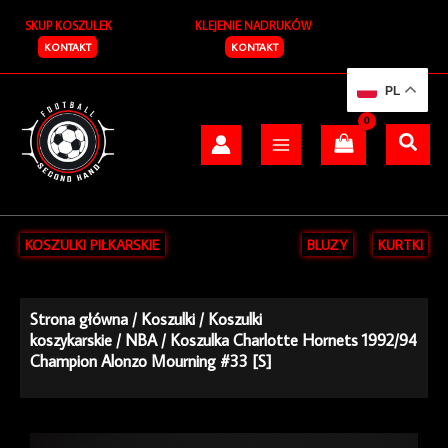
Przejdź
SKUP KOSZULEK
KLEJENIE NADRUKÓW
do
treści
KONTAKT
KONTAKT
PL
KOSZULKI PIŁKARSKIE
BLUZY
KURTKI
Strona główna
/
Koszulki
/
Koszulki
koszykarskie
/
NBA
/ Koszulka Charlotte Hornets 1992/94
Champion Alonzo Mourning #33 [S]