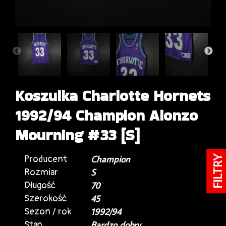
Koszulka Charlotte Hornets
1992/94 Champion Alonzo
Mourning #33 [S]
Producent
Champion
FILTRY
Rozmiar
S
Długość
70
Szerokość
45
Sezon / rok
1992/94
Stan
Bardzo dobry