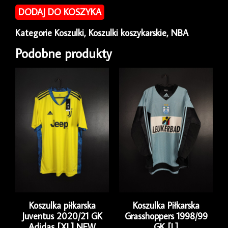
Charlotte
DODAJ DO KOSZYKA
Hornets
1992/94
Kategorie
Koszulki
,
Koszulki koszykarskie
,
NBA
Champion
Alonzo
Podobne produkty
Mourning
#33
[S]
Koszulka piłkarska
Koszulka Piłkarska
Juventus 2020/21 GK
Grasshoppers 1998/99
Adidas [XL] NEW
GK [L]