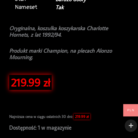
Nameset
Tak
Oryginalna, koszulka koszykarska
Charlotte
Hornets, z lat 1992/94.
Produkt marki Champion, na plecach Alonzo
Mourning.
219.99
zł
PLN
Najniższa cena w ciągu ostatnich 30 dni:
219.99
zł
ilość
Dostępność:
1 w magazynie
Koszulka