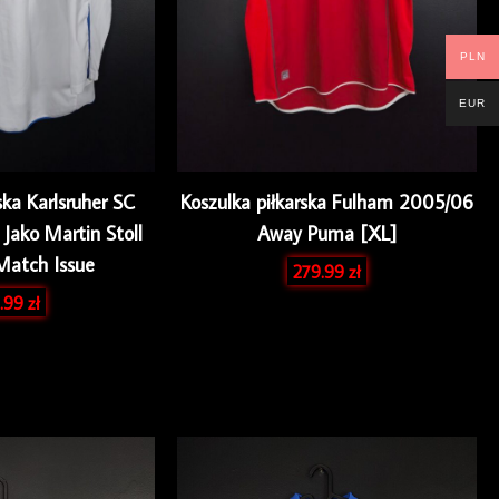
PLN
EUR
ska Karlsruher SC
Koszulka piłkarska Fulham 2005/06
ako Martin Stoll
Away Puma [XL]
Match Issue
279.99
zł
.99
zł