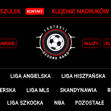
Posortowane
według
OSZULEK
KLEJENIE NADRUKÓW
najnowszych
KONTAKT
KARSKIE
BLUZY
KU
LIGA ANGIELSKA
LIGA HISZPAŃSKA
DERSKA
LIGA MLS
SKANDYNAWIA
R
LIGA SZKOCKA
NBA
POZOSTAŁE