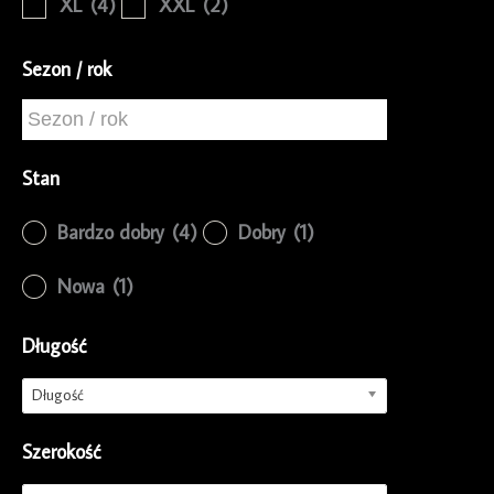
XL
(4)
XXL
(2)
Sezon / rok
Stan
Bardzo dobry
(4)
Dobry
(1)
Nowa
(1)
Długość
Długość
Szerokość