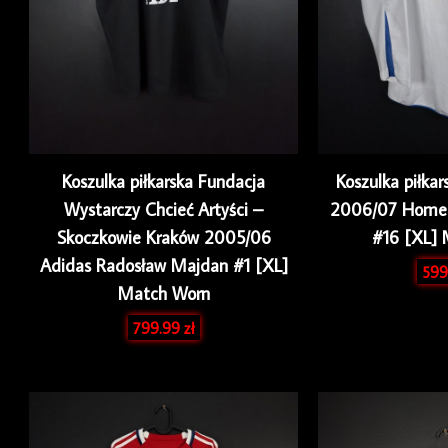
Koszulka piłkarska Fundacja
Koszulka piłkar
Wystarczy Chcieć Artyści –
2006/07 Home J
Skoczkowie Kraków 2005/06
#16 [XL] 
Adidas Radosław Majdan #1 [XL]
599
Match Worn
799.99
zł