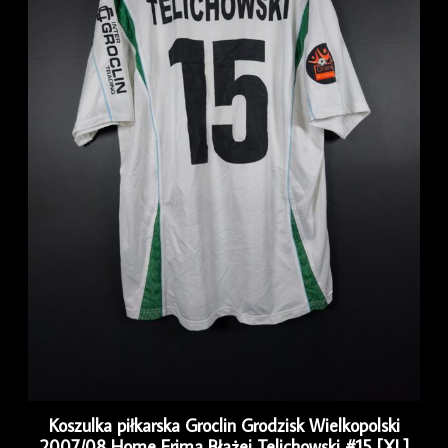
Koszulka piłkarska Groclin Grodzisk Wielkopolski
2007/08 Home Erima Błażej Telichowski #15 [XL]