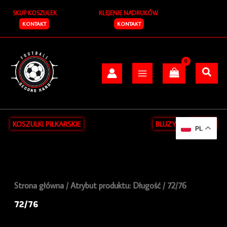
Posortowane
Przejdź
S
według
SKUP KOSZULEK
KLEJENIE NADRUKÓW
do
najnowszych
z
treści
KONTAKT
KONTAKT
u
k
a
j
KOSZULKI PIŁKARSKIE
BLUZY
KURTKI
PL
Strona główna
/ Atrybut produktu: Długość / 72/76
72/76