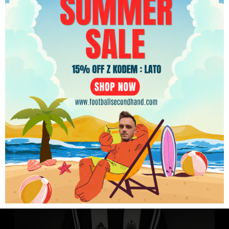
Koszulka piłkarska Leicester City 2017/18 Home
PLN
Puma Christian Fuchs #28 [M] Match Issue
499.99
zł