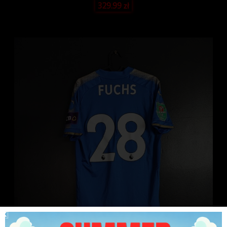
329.99
zł