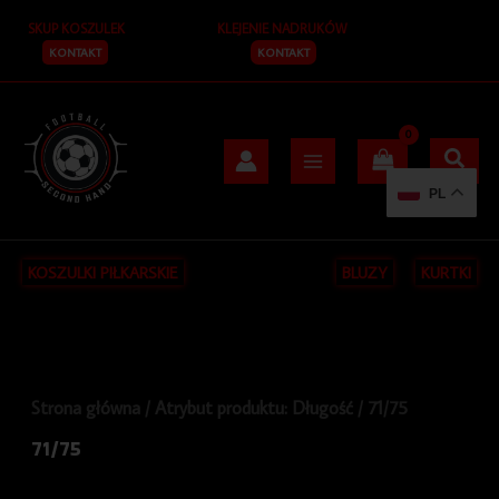
Posortowane
Przejdź
S
według
SKUP KOSZULEK
KLEJENIE NADRUKÓW
do
najnowszych
z
treści
KONTAKT
KONTAKT
u
k
a
j
PL
KOSZULKI PIŁKARSKIE
BLUZY
KURTKI
Strona główna
/ Atrybut produktu: Długość / 71/75
71/75