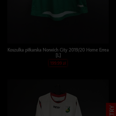
Koszulka piłkarska Norwich City 2019/20 Home Errea
[L]
199.99
zł
FILTRY