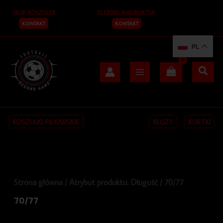
Posortowane
Przejdź
S
według
SKUP KOSZULEK
KLEJENIE NADRUKÓW
do
najnowszych
z
treści
KONTAKT
KONTAKT
u
PL
k
a
j
KOSZULKI PIŁKARSKIE
BLUZY
KURTKI
Strona główna
/ Atrybut produktu: Długość / 70/77
70/77