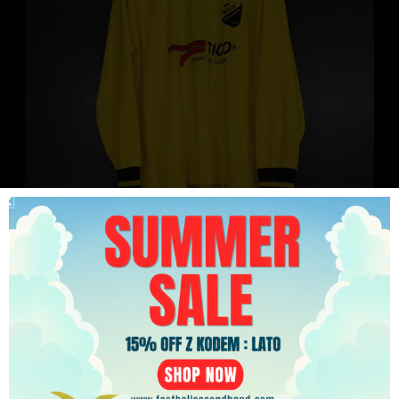
Koszulka piłkarska Ruch Radzionków 2000/01 Home
PLN
Tico Łukasz Wesecki? #9 [XL] Match Issue