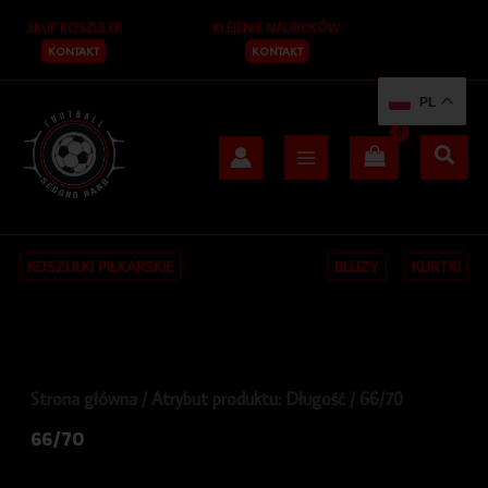
Posortowane
Przejdź
S
według
SKUP KOSZULEK
KLEJENIE NADRUKÓW
do
najnowszych
z
treści
KONTAKT
KONTAKT
u
PL
k
a
j
KOSZULKI PIŁKARSKIE
BLUZY
KURTKI
Strona główna
/ Atrybut produktu: Długość / 66/70
66/70