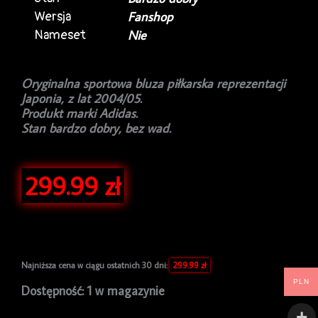
Wersja
Fanshop
Nameset
Nie
Oryginalna sportowa bluza piłkarska reprezentacji
Japonia, z lat 2004/05.
Produkt marki Adidas.
Stan bardzo dobry, bez wad.
299.99
zł
Najniższa cena w ciągu ostatnich 30 dni:
299.99
zł
PLN
ilość
Dostępność:
1 w magazynie
Bluza