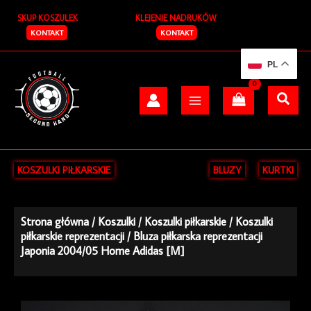
Przejdź
SKUP KOSZULEK
KLEJENIE NADRUKÓW
do
treści
KONTAKT
KONTAKT
PL
KOSZULKI PIŁKARSKIE
BLUZY
KURTKI
Strona główna
/
Koszulki
/
Koszulki piłkarskie
/
Koszulki
piłkarskie reprezentacji
/ Bluza piłkarska reprezentacji
Japonia 2004/05 Home Adidas [M]