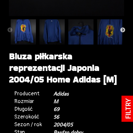
Bluza piłkarska
reprezentacji Japonia
2004/05 Home Adidas [M]
Producent
Adidas
Rozmiar
M
FILTRY
Długość
69
Szerokość
56
Sezon / rok
2004/05
Stan
Bardzo dobry