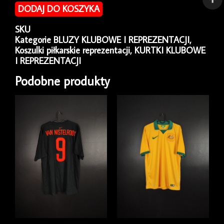
piłkarska
DODAJ DO KOSZYKA
reprezentacji
Japonia
SKU
2004/05
Kategorie
BLUZY KLUBOWE I REPREZENTACJI
,
Home
Koszulki piłkarskie reprezentacji
,
KURTKI KLUBOWE
Adidas
I REPREZENTACJI
[M]
Podobne produkty