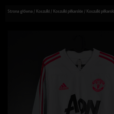
Strona główna
/
Koszulki
/
Koszulki piłkarskie
/
Koszulki piłkars