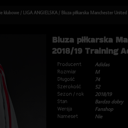
kie klubowe
/
LIGA ANGIELSKA
/ Bluza piłkarska Manchester United
Bluza piłkarska M
2018/19 Training A
Producent
Adidas
Rozmiar
M
Długość
74
Szerokość
52
Sezon / rok
2018/19
Stan
Bardzo dobry
Wersja
Fanshop
Nameset
Nie