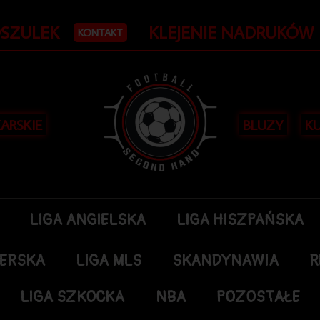
OSZULEK
KLEJENIE NADRUKÓW
KONTAKT
KARSKIE
BLUZY
KU
LIGA ANGIELSKA
LIGA HISZPAŃSKA
DERSKA
LIGA MLS
SKANDYNAWIA
R
LIGA SZKOCKA
NBA
POZOSTAŁE