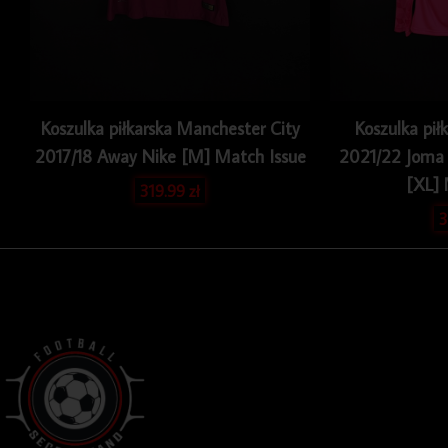
Koszulka piłkarska Manchester City
Koszulka pił
2017/18 Away Nike [M] Match Issue
2021/22 Joma
[XL] 
319.99
zł
3