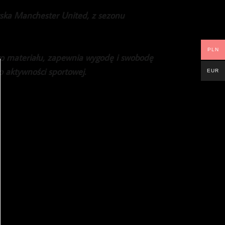
rska Manchester United, z sezonu
PLN
o materiału, zapewnia wygodę i swobodę
o aktywności sportowej.
EUR