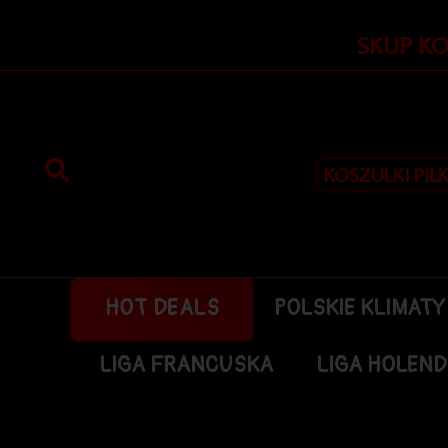
Przejdź
do
SKUP K
treści
KOSZULKI PIŁ
HOT DEALS
POLSKIE KLIMATY
LIGA FRANCUSKA
LIGA HOLEN