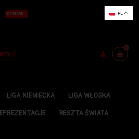
KONTAKT
PL
RTKI
LIGA NIEMIECKA
LIGA WŁOSKA
EPREZENTACJE
RESZTA ŚWIATA