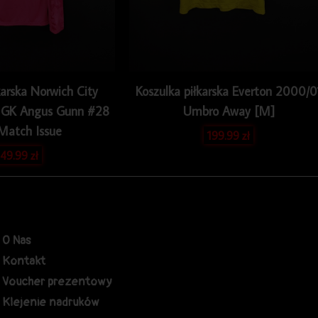
karska Norwich City
Koszulka piłkarska Everton 2000/0
 GK Angus Gunn #28
Umbro Away [M]
Match Issue
199.99
zł
49.99
zł
O Nas
Kontakt
Voucher prezentowy
Klejenie nadruków