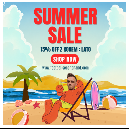
Koszulka piłkarska reprezentacji Chile 2003/06 Away
PLN
Brooks Jorge Acuna #6 [L] Match Issue
449.99
zł