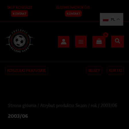
Przejdź
S
SKUP KOSZULEK
KLEJENIE NADRUKÓW
do
z
treści
KONTAKT
KONTAKT
PL
u
k
a
j
KOSZULKI PIŁKARSKIE
BLUZY
KURTKI
Strona główna
/ Atrybut produktu: Sezon / rok / 2003/06
2003/06