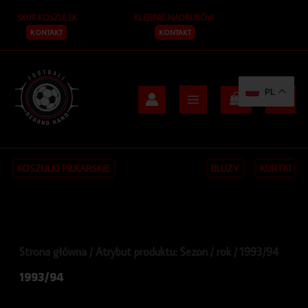
Posortowane
Przejdź
S
według
SKUP KOSZULEK
KLEJENIE NADRUKÓW
do
najnowszych
z
treści
KONTAKT
KONTAKT
u
k
PL
a
j
KOSZULKI PIŁKARSKIE
BLUZY
KURTKI
Strona główna
/ Atrybut produktu: Sezon / rok / 1993/94
1993/94