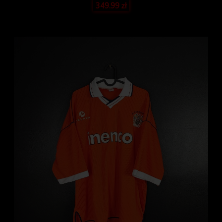
349.99
zł