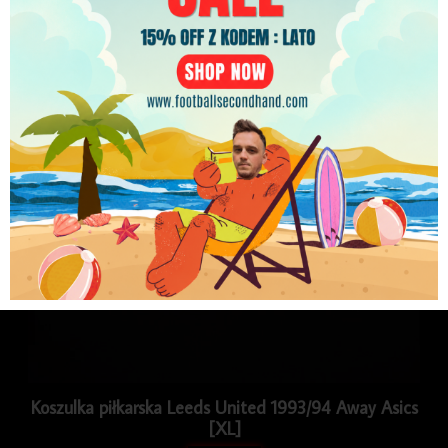
PLN
Koszulka piłkarska Leeds United 1993/94 Away Asics
[XL]