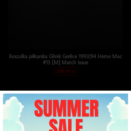
Koszulka piłkarska Glinik Gorlice 1993/94 Home Mac
#13 [M] Match Issue
299.99
zł