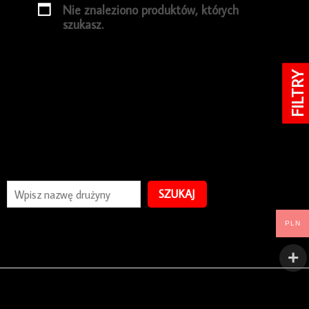
Nie znaleziono produktów, których
szukasz.
FILTRY
SZUKAJ
PLN