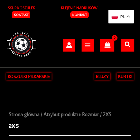
Przejdź
S
SKUP KOSZULEK
KLEJENIE NADRUKÓW
do
z
treści
KONTAKT
KONTAKT
PL
u
k
a
j
KOSZULKI PIŁKARSKIE
BLUZY
KURTKI
Strona główna
/ Atrybut produktu: Rozmiar / 2XS
2XS