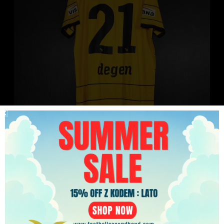
Koszulka piłkarska Young Boys 2011/12 Home Puma
PLN
David Degen #21 [L] Match Issue