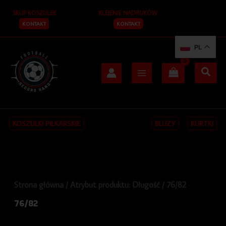
Posortowane
Przejdź
S
według
SKUP KOSZULEK
KLEJENIE NADRUKÓW
do
najnowszych
z
treści
KONTAKT
KONTAKT
u
PL
k
a
j
KOSZULKI PIŁKARSKIE
BLUZY
KURTKI
Strona główna
/ Atrybut produktu: Długość / 76/82
76/82