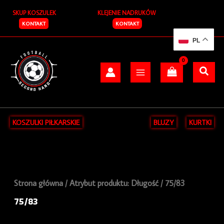
Posortowane
Przejdź
S
według
SKUP KOSZULEK
KLEJENIE NADRUKÓW
do
najnowszych
z
treści
KONTAKT
KONTAKT
u
PL
k
a
j
KOSZULKI PIŁKARSKIE
BLUZY
KURTKI
Strona główna
/ Atrybut produktu: Długość / 75/83
75/83