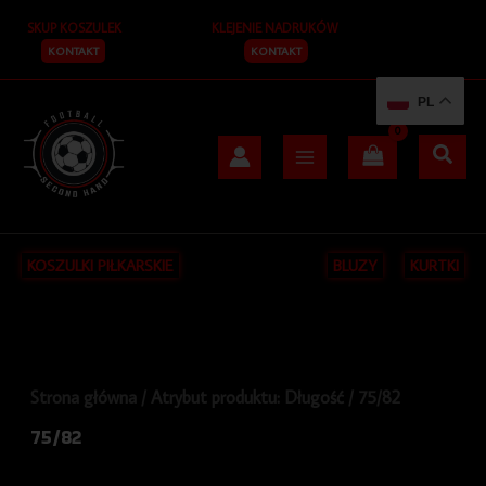
Posortowane
Przejdź
S
według
SKUP KOSZULEK
KLEJENIE NADRUKÓW
do
najnowszych
z
treści
KONTAKT
KONTAKT
u
PL
k
a
j
KOSZULKI PIŁKARSKIE
BLUZY
KURTKI
Strona główna
/ Atrybut produktu: Długość / 75/82
75/82