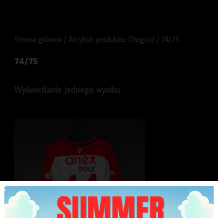
Strona główna
/ Atrybut produktu: Długość / 74/75
74/75
Wyświetlanie jednego wyniku