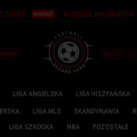
OSZULEK
KLEJENIE NADRUKÓW
KONTAKT
KARSKIE
BLUZY
KU
LIGA ANGIELSKA
LIGA HISZPAŃSKA
DERSKA
LIGA MLS
SKANDYNAWIA
R
LIGA SZKOCKA
NBA
POZOSTAŁE