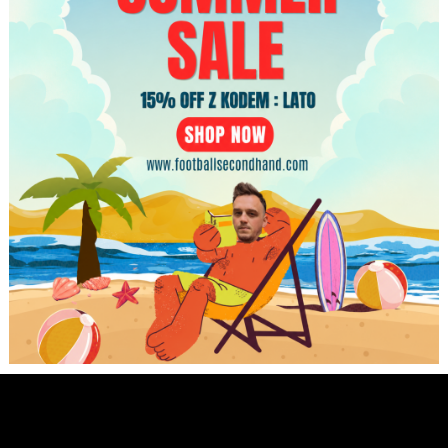
Koszulka piłkarska Antalyaspor
2020/21 Home Nike Lukas Podolski
#11 [L]
449.99
zł