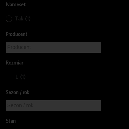
Nameset
Tak
(1)
Producent
Rozmiar
L
(1)
Sezon / rok
Stan