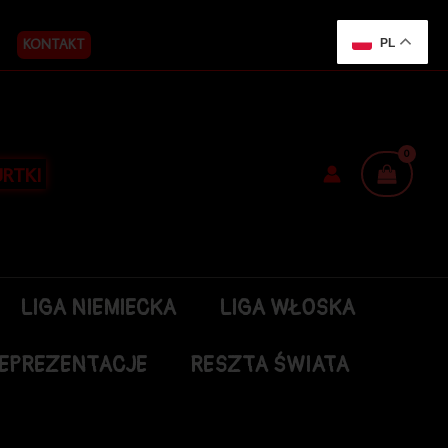
KONTAKT
PL
RTKI
LIGA NIEMIECKA
LIGA WŁOSKA
EPREZENTACJE
RESZTA ŚWIATA