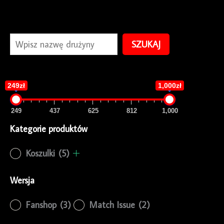
SZUKAJ
249zł
1,000zł
249
437
625
812
1,000
Kategorie produktów
Koszulki
(5)
Wersja
Fanshop
(3)
Match Issue
(2)