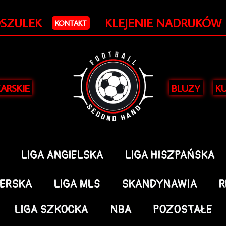
Posortowane
według
OSZULEK
KLEJENIE NADRUKÓW
najnowszych
KONTAKT
KARSKIE
BLUZY
KU
LIGA ANGIELSKA
LIGA HISZPAŃSKA
DERSKA
LIGA MLS
SKANDYNAWIA
R
LIGA SZKOCKA
NBA
POZOSTAŁE