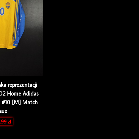
ska reprezentacji
/02 Home Adidas
k #10 [M] Match
ssue
.99
zł