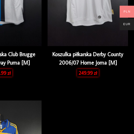
PLN
EUR
rska Club Brugge
Koszulka piłkarska Derby County
way Puma [M]
2006/07 Home Joma [M]
.99
zł
249.99
zł