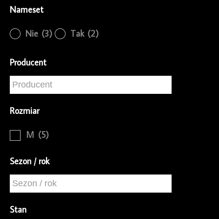
Nameset
Nie
(3)
Tak
(2)
Producent
Rozmiar
M
(5)
Sezon / rok
Stan