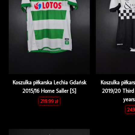
Koszulka piłkarska Lechia Gdańsk
Koszulka piłkar
2015/16 Home Saller [S]
2019/20 Thir
year
219.99
zł
249