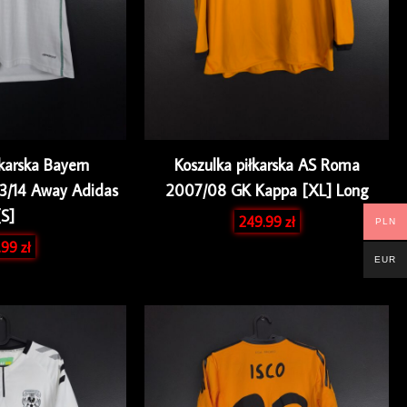
łkarska Bayern
Koszulka piłkarska AS Roma
3/14 Away Adidas
2007/08 GK Kappa [XL] Long
[S]
249.99
zł
PLN
.99
zł
EUR