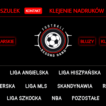
Posortowane
według
OSZULEK
KLEJENIE NADRUKÓW
najnowszych
KONTAKT
KARSKIE
BLUZY
KU
LIGA ANGIELSKA
LIGA HISZPAŃSKA
DERSKA
LIGA MLS
SKANDYNAWIA
R
LIGA SZKOCKA
NBA
POZOSTAŁE