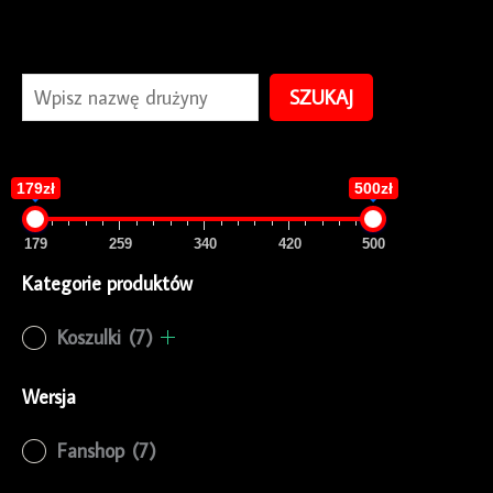
SZUKAJ
179zł
500zł
179
259
340
420
500
Kategorie produktów
Koszulki
(7)
Wersja
Fanshop
(7)