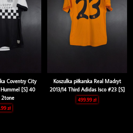
ska Coventry City
Koszulka piłkarska Real Madryt
d Hummel [S] 40
2013/14 Third Adidas Isco #23 [S]
s 2tone
499.99
zł
.99
zł