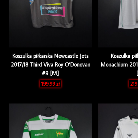
Koszulka piłkarska Newcastle Jets
Koszulka pi
2017/18 Third Viva Roy O’Donovan
Monachium 201
#9 [M]
199.99
zł
219