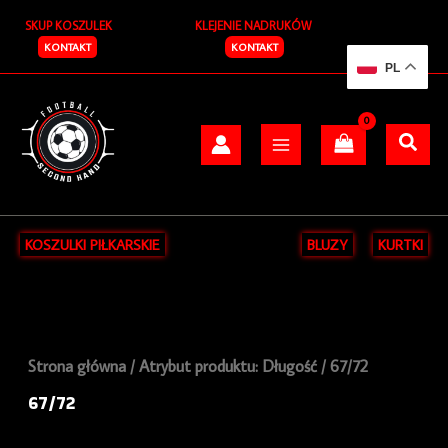
Przejdź
S
SKUP KOSZULEK
KLEJENIE NADRUKÓW
do
z
treści
KONTAKT
KONTAKT
PL
u
k
a
j
KOSZULKI PIŁKARSKIE
BLUZY
KURTKI
Strona główna
/ Atrybut produktu: Długość / 67/72
67/72