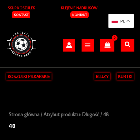
Przejdź
S
SKUP KOSZULEK
KLEJENIE NADRUKÓW
do
z
treści
KONTAKT
KONTAKT
PL
u
k
a
j
KOSZULKI PIŁKARSKIE
BLUZY
KURTKI
Strona główna
/ Atrybut produktu: Długość / 48
48