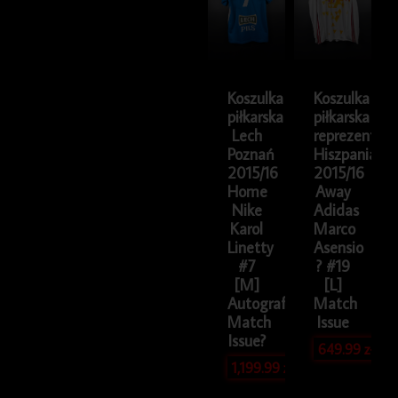
Koszulka
Koszulka
piłkarska
piłkarska
Lech
reprezentacji
Poznań
Hiszpania
2015/16
2015/16
Home
Away
Nike
Adidas
Karol
Marco
Linetty
Asensio
#7
? #19
[M]
[L]
Autografy
Match
Match
Issue
Issue?
649.99
zł
1,199.99
zł