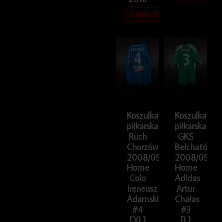
2,499.99
zł
Koszulka
Koszulka
piłkarska
piłkarska
Ruch
GKS
Chorzów
Bełchatów
2008/09
2008/09
Home
Home
Colo
Adidas
Ireneusz
Artur
Adamski
Chałas
#4
#3
[XL]
[L]