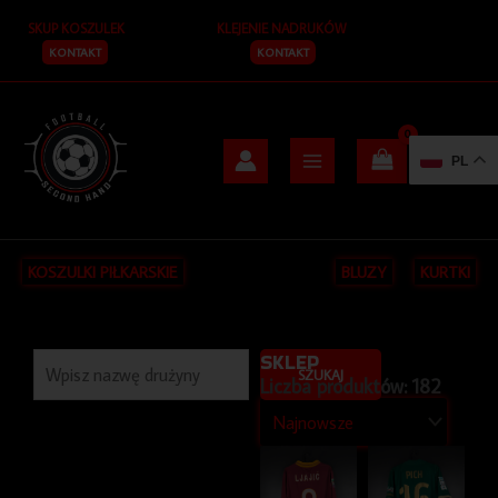
Przejdź
SKUP KOSZULEK
KLEJENIE NADRUKÓW
do
treści
KONTAKT
KONTAKT
PL
KOSZULKI PIŁKARSKIE
BLUZY
KURTKI
Szukaj
SKLEP
SZUKAJ
Liczba produktów: 182