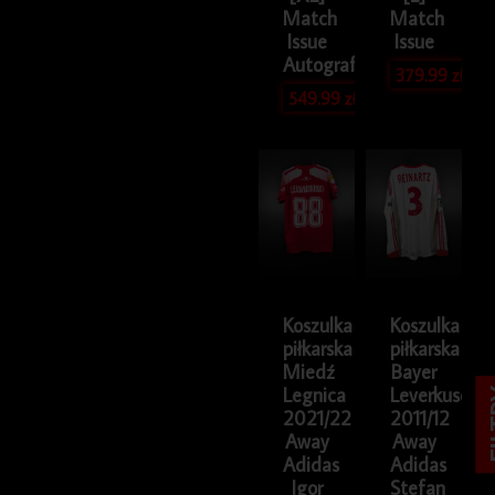
Match
Match
Issue
Issue
Autografy
379.99
zł
549.99
zł
Koszulka
Koszulka
piłkarska
piłkarska
Miedź
Bayer
Legnica
Leverkusen
FI
2021/22
2011/12
Away
Away
Adidas
Adidas
Igor
Stefan