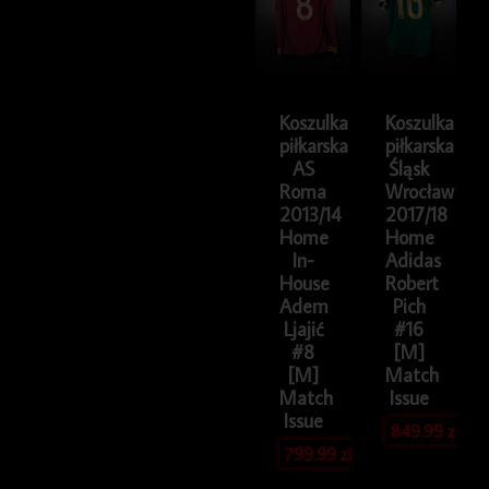
Koszulka
Koszulka
piłkarska
piłkarska
AS
Śląsk
Roma
Wrocław
2013/14
2017/18
Home
Home
In-
Adidas
House
Robert
Adem
Pich
Ljajić
#16
#8
[M]
[M]
Match
Match
Issue
Issue
849.99
zł
799.99
zł