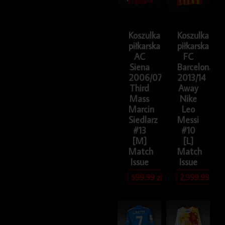
Koszulka
Koszulka
piłkarska
piłkarska
AC
FC
Siena
Barcelona
2006/07
2013/14
Third
Away
Mass
Nike
Marcin
Leo
Siedlarz
Messi
#13
#10
[M]
[L]
Match
Match
Issue
Issue
599.99
zł
2,999.99
zł