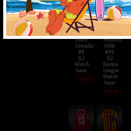
piłkarska
piłkarska
Pogoń
SSC
Szczecin
Napoli
2016/17
2018/19
Home
Away
Zina
Kappa
Mate
Arkadiusz
Cincadze
Milik
#8
#99
[L]
[L]
Match
Europa
Issue
League
Match
799.99
zł
Issue
849.99
zł