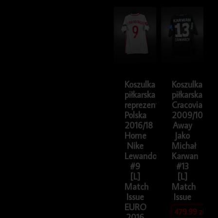
Koszulka
Koszulka
piłkarska
piłkarska
reprezentacji
Cracovia
Polska
2009/10
2016/18
Away
Home
Jako
Nike
Michał
Lewandowski
Karwan
#9
#13
[L]
[L]
Match
Match
Issue
Issue
EURO
479.99
zł
2016