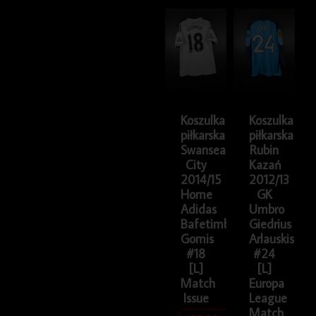
Koszulka
Koszulka
piłkarska
piłkarska
Swansea
Rubin
City
Kazań
2014/15
2012/13
Home
GK
Adidas
Umbro
Bafetimbi
Giedrius
Gomis
Arlauskis
#18
#24
[L]
[L]
Match
Europa
Issue
League
Match